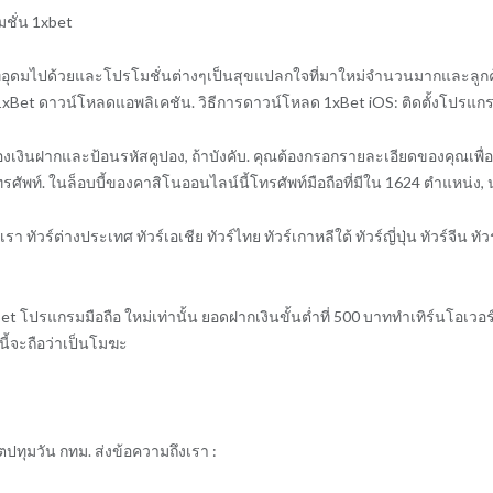
มชั่น 1xbet
มไปด้วยและโปรโมชั่นต่างๆเป็นสุขแปลกใจที่มาใหม่จำนวนมากและลูกค้าปร
ง 1xBet ดาวน์โหลดแอพลิเคชัน. วิธีการดาวน์โหลด 1xBet iOS: ติดตั้งโปรแ
นของเงินฝากและป้อนรหัสคูปอง, ถ้าบังคับ. คุณต้องกรอกรายละเอียดของคุณเพื่
เมล, โทรศัพท์. ในล็อบบี้ของคาสิโนออนไลน์นี้โทรศัพท์มือถือที่มีใน 1624 ตำแ
วร์ต่างประเทศ ทัวร์เอเชีย ทัวร์ไทย ทัวร์เกาหลีใต้ ทัวร์ญี่ปุ่น ทัวร์จีน ทัวร์
t โปรแกรมมือถือ ใหม่เท่านั้น ยอดฝากเงินขั้นต่ำที่ 500 บาททำเทิร์นโอเวอร์
นี้จะถือว่าเป็นโมฆะ
ปทุมวัน กทม. ส่งข้อความถึงเรา :