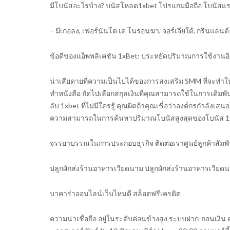
มีโบนัสอะไรบ้าง? บนัสโหลด1xbet โปรแกมมือถือ โบนัสแร
– มีเกอลง, เฟอร์นันโด เด โนรอนฆา, จอร์เจียใต้, กรีนแลนด
ข้อดีของแอ็พพลิเคชัน 1xBet: ประหยัดปริมาณการใช้งานอิน
น่าเสียดายที่ความเป็นไปได้ของการส่งเสริม SMM ที่จะทำให้ผู้
ทำหนังสือ ถัดไปเลือกสกุลเงินที่คุณสามารถใช้ในการเดิมพัน
ลับ 1xbet ที่ไม่มีใครรู้ คุณผิดถ้าคุณเชื่อว่าองค์กรกำลั
ความสามารถในการค้นหาปริมาณโบนัสสูงสุดของโบนัส 1xbet
จรรยาบรรณในการประกอบธุรกิจ ติดต่อเราศูนย์ลูกค้าสัมพั
ปลูกผักส่งร้านอาหารเวียดนาม ปลูกผักส่งร้านอาหารเวียด
บาคาร่าออนไลน์เว็บไหนดี สล็อตฟรีเครดิต
ความน่าเชื่อถือ อยู่ในระดับค่อนข้างสูง ระบบฝาก-ถอนเงิ