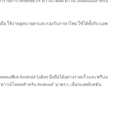
ันการทำรายการ Android 5+ ดาวน์โหลด ดาวน์โหลดแอปสำหรับ
ือ ใช้ง่ายดูสบายตาและรองรับภาษาไทย ใช้ได้ทั้งกับ แอพ
หลดเอพีเค Android 1xBet มือถือได้อย่างรวดเร็วและฟรีบน
 “ดาวน์โหลดสำหรับ Android” มาตรา, เลือกแอพลิเคชัน.