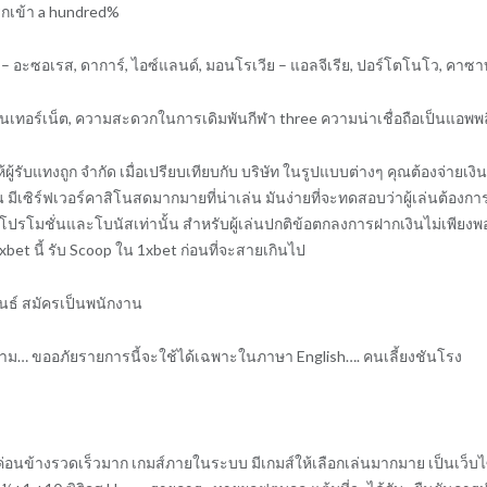
กเข้า a hundred%
์ – อะซอเรส, ดาการ์, ไอซ์แลนด์, มอนโรเวีย – แอลจีเรีย, ปอร์โตโนโว, คาซา
เทอร์เน็ต, ความสะดวกในการเดิมพันกีฬา three ความน่าเชื่อถือเป็นแอพพล
รับแทงถูก จำกัด เมื่อเปรียบเทียบกับ บริษัท ในรูปแบบต่างๆ คุณต้องจ่ายเงินให้
 มีเซิร์ฟเวอร์คาสิโนสดมากมายที่น่าเล่น มันง่ายที่จะทดสอบว่าผู้เล่นต้องก
งเสนอโปรโมชั่นและโบนัสเท่านั้น สำหรับผู้เล่นปกติข้อตกลงการฝากเงินไม่เพ
 นี้ รับ Scoop ใน 1xbet ก่อนที่จะสายเกินไป
นธ์ สมัครเป็นพนักงาน
นาม… ขออภัยรายการนี้จะใช้ได้เฉพาะในภาษา English…. คนเลี้ยงชันโรง
น ค่อนข้างรวดเร็วมาก เกมส์ภายในระบบ มีเกมส์ให้เลือกเล่นมากมาย เป็นเว็