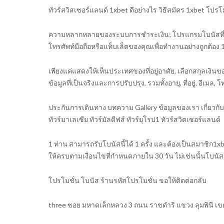
ทัวร์สวิสเซอร์แลนด์ 1xbet ดีอย่างไร วิธีสมัคร 1xbet โปรโ
ความหลากหลายของระบบการชำระเงิน; โปรแกรมโบนัสที่อุด
โทรศัพท์มือถือหรือแท็บเล็ตของคุณเพื่อทำงานอย่างถูกต้อ
เพียงแค่แสดงให้เห็นประเทศของที่อยู่อาศัย, เลือกสกุลเงิ
ข้อมูลที่เป็นจริงและการปรับปรุง, รวมทั้งอายุ, ที่อยู่, อี
ประกันการเดินทาง บทความ Gallery ข้อมูลของเรา เกี่ยวกับเรา ทั
ทัวร์มาเลเซีย ทัวร์มัลดีฟส์ ทัวร์ยุโรป1 ทัวร์สวิตเซอร์แลนด์
1 ท่าน สามารถรับโบนัสนี้ได้ 1 ครั้ง และต้องเป็นสมาชิก1xbe
ให้ครบตามเงื่อนไขที่กำหนดภายใน 30 วัน ไม่เช่นนั้นโบนัส
โปรโมชั่น โบนัส ร้านรหัสโปรโมชั่น ขอให้ติดต่อกลับ
three ซอย มหาดเล็กหลวง 3 ถนน ราชดำริ แขวง ลุมพินี เขต