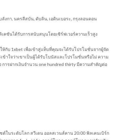
บลังกา, นครลีสบัน, ดับลิน, เอดินเบอระ, กรุงลอนดอน
ิเคชันได้รับการสนับสนุนโดยเซิร์ฟเวอร์ความเร็วสูง
กับ 1xbet เพื่อเข้าสู่แท็บที่คุณจะได้รับโปรโมชั่นจากผู้จัด
ารเข้าใจว่าเขาเป็นผู้ได้รับโบนัสและโปรโมชั่นหรือไม่ ความ
ียงพอ การฝากเงินจำนวน one hundred thirty มีความสำคัญต่อ
บไซต์ในระดับโลก สวีเดน ออลสเวนส์คาน 20:00 ฟัลเคนเบิร์ก