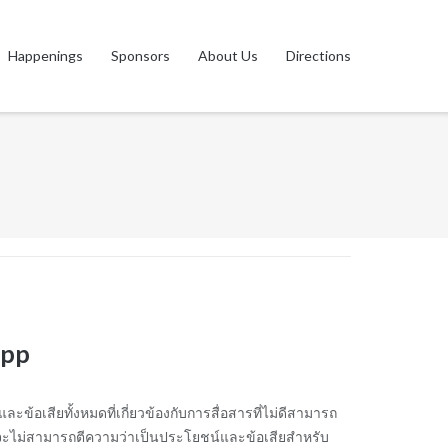
Happenings
Sponsors
About Us
Directions
App
้อเสียทั้งหมดที่เกี่ยวข้องกับการสื่อสารที่ไม่ดีสามารถ
ทบจะไม่สามารถตีความว่าเป็นประโยชน์และข้อเสียสำหรับ