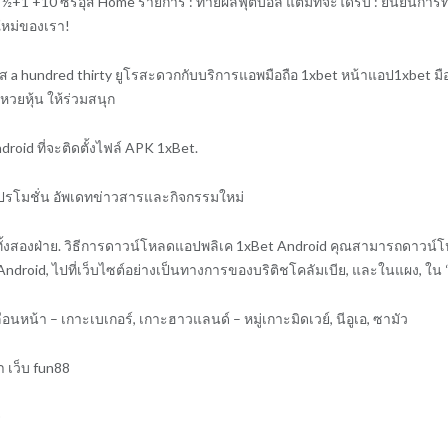
บี้ ½+1 +10 ซิริอุส Home รายการ : ทายผลฟุตบอล แต้มที่จะได้รับ : ยืนย
ใหม่ของเรา!
a hundred thirty ยูโรสะดวกกับบริการแอพมือถือ 1xbet หน้าแอป1xbet มือถ
วยหุ้น ให้ร่วมสนุก
roid ที่จะติดตั้งไฟล์ APK 1xBet.
รโมชั่น อัพเดทข่าวสารและกิจกรรมใหม่
ทั้งสองฝ่าย. วิธีการดาวน์โหลดแอปพลิเค 1xBet Android คุณสามารถดาวน์โ
ndroid, ไปที่เว็บไซต์อย่างเป็นทางการของบริติชโคลัมเบีย, และในแผง, ใน
่อนหน้า – เกาะเบเกอร์, เกาะฮาวแลนด์ – หมู่เกาะมิดเวย์, นีอูเอ, ซามัว
า เว็บ fun88