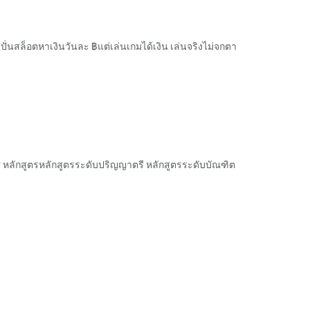
่นสล็อตหาเงินวันละ ฿แต่เล่นเกมได้เงิน เล่นจริงไม่จกตา
 หลักสูตรหลักสูตรระดับปริญญาตรี หลักสูตรระดับบัณฑิต