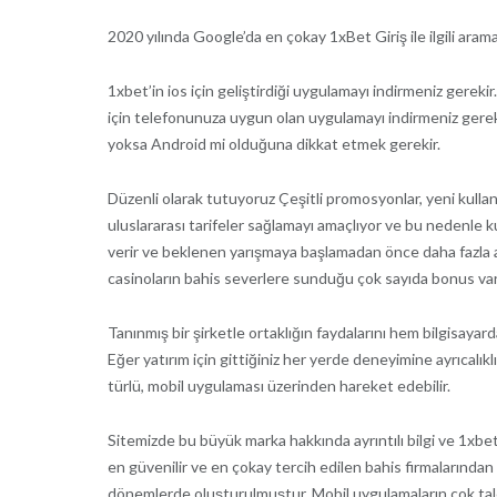
2020 yılında Google’da en çokay 1xBet Giriş ile ilgili aramala
1xbet’in ios için geliştirdiği uygulamayı indirmeniz gereki
için telefonunuza uygun olan uygulamayı indirmeniz gerek
yoksa Android mi olduğuna dikkat etmek gerekir.
Düzenli olarak tutuyoruz Çeşitli promosyonlar, yeni kullan
uluslararası tarifeler sağlamayı amaçlıyor ve bu nedenle 
verir ve beklenen yarışmaya başlamadan önce daha fazla al
casinoların bahis severlere sunduğu çok sayıda bonus vardı
Tanınmış bir şirketle ortaklığın faydalarını hem bilgisayar
Eğer yatırım için gittiğiniz her yerde deneyimine ayrıcalık
türlü, mobil uygulaması üzerinden hareket edebilir.
Sitemizde bu büyük marka hakkında ayrıntılı bilgi ve 1xbet
en güvenilir ve en çokay tercih edilen bahis firmalarından
dönemlerde oluşturulmuştur. Mobil uygulamaların çok tale