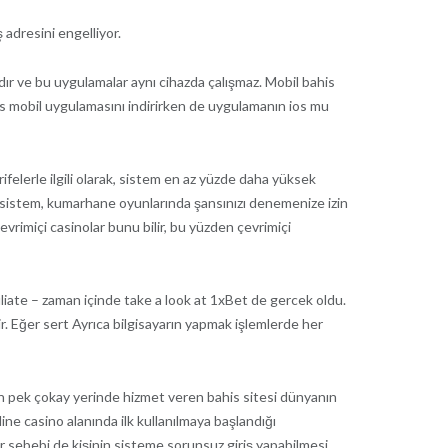
ş adresini engelliyor.
lıdır ve bu uygulamalar aynı cihazda çalışmaz. Mobil bahis
s mobil uygulamasını indirirken de uygulamanın ios mu
felerle ilgili olarak, sistem en az yüzde daha yüksek
en sistem, kumarhane oyunlarında şansınızı denemenize izin
rimiçi casinolar bunu bilir, bu yüzden çevrimiçi
filiate – zaman içinde take a look at 1xBet de gercek oldu.
ir. Eğer sert Ayrıca bilgisayarın yapmak işlemlerde her
anın pek çokay yerinde hizmet veren bahis sitesi dünyanın
ne casino alanında ilk kullanılmaya başlandığı
 sebebi de kişinin sisteme sorunsuz giriş yapabilmesi