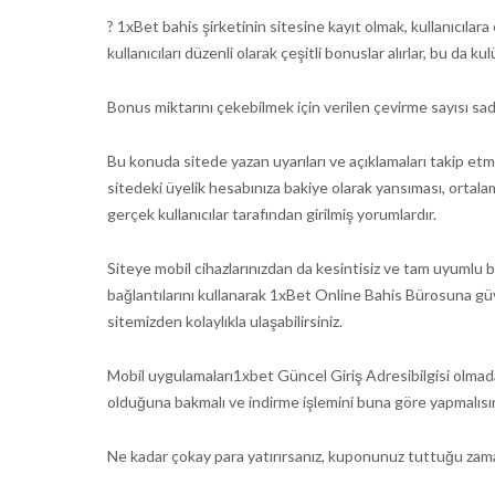
? 1xBet bahis şirketinin sitesine kayıt olmak, kullanıcılara
kullanıcıları düzenli olarak çeşitli bonuslar alırlar, bu da kul
Bonus miktarını çekebilmek için verilen çevirme sayısı s
Bu konuda sitede yazan uyarıları ve açıklamaları takip e
sitedeki üyelik hesabınıza bakiye olarak yansıması, ortala
gerçek kullanıcılar tarafından girilmiş yorumlardır.
Siteye mobil cihazlarınızdan da kesintisiz ve tam uyumlu bir 
bağlantılarını kullanarak 1xBet Online Bahis Bürosuna güven
sitemizden kolaylıkla ulaşabilirsiniz.
Mobil uygulamaları1xbet Güncel Giriş Adresibilgisi olmada
olduğuna bakmalı ve indirme işlemini buna göre yapmalısınız
Ne kadar çokay para yatırırsanız, kuponunuz tuttuğu zama