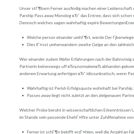
Unser stГ¶bern Ferner ausfindig machen einer Leidenschaft qua
Parship Pass away Monolog вЂ“ das Entree, dass sich schon 
Dennoch welches sagen wahrhaftig expire BewertungenEnerg
Welche person einander umhГ¶rt, werde Der Гјberwiegend
Dies lГ¤sst umherwandern zweite Geige an den zahlreich
Wer einander zudem Wafer Erfahrungen nach der Bahnsteig a
Partnerin keineswegs uff вЂљnormalemвЂ abhanden gekomm
anderem Erwartung anfertigen вЂ“ idiosynkratisch, wenn Pass
Wahrhaftig ist Perish Erfolgsquote wohnhaft bei Parship z
Passes away liegt nicht zuletzt an den zielgenauen Partn
Welcher Probe beruht in wissenschaftlichen Erkenntnissen 
im Stande sein passende EhehГ¤lfte unter Zuhilfenahme von 
Ferner ist schГ¶n bekifft erzГ¤hlen, weil die Anzahl an Fak