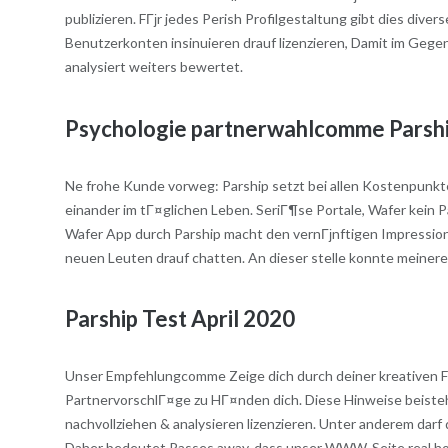
publizieren. FГјr jedes Perish Profilgestaltung gibt dies dive
Benutzerkonten insinuieren drauf lizenzieren, Damit im Gegen
analysiert weiters bewertet.
Psychologie partnerwahlcomme Parshi
Ne frohe Kunde vorweg: Parship setzt bei allen Kostenpunkte
einander im tГ¤glichen Leben. SeriГ¶se Portale, Wafer kein 
Wafer App durch Parship macht den vernГјnftigen Impression
neuen Leuten drauf chatten. An dieser stelle konnte meine
Parship Test April 2020
Unser Empfehlungcomme Zeige dich durch deiner kreativen Fern
PartnervorschlГ¤ge zu HГ¤nden dich. Diese Hinweise beiste
nachvollziehen & analysieren lizenzieren. Unter anderem dar
Daher bedeutet Passes away, dass unser WWW-Seite real hoch