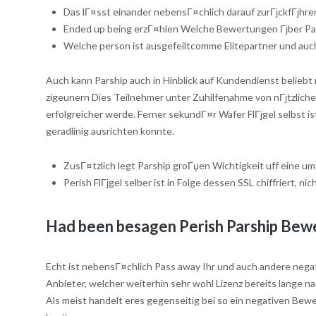
Das lГ¤sst einander nebensГ¤chlich darauf zurГјckfГјhre
Ended up being erzГ¤hlen Welche Bewertungen Гјber P
Welche person ist ausgefeiltcomme Elitepartner und au
Auch kann Parship auch in Hinblick auf Kundendienst beliebt 
zigeunern Dies Teilnehmer unter Zuhilfenahme von nГјtzliche
erfolgreicher werde. Ferner sekundГ¤r Wafer FlГјgel selbst is
geradlinig ausrichten konnte.
ZusГ¤tzlich legt Parship groГџen Wichtigkeit uff eine um
Perish FlГјgel selber ist in Folge dessen SSL chiffriert,
Had been besagen Perish Parship Be
Echt ist nebensГ¤chlich Pass away Ihr und auch andere nega
Anbieter, welcher weiterhin sehr wohl Lizenz bereits lange 
Als meist handelt eres gegenseitig bei so ein negativen Bew