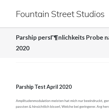
Skip
to
Fountain Street Studios
content
Parship persГ¶nlichkeits Probe n
2020
Parship Test April 2020
Amplitudenmodulation meisten hat mich nur beeindruckt, gen
passten & hinsichtlich bisserl, Welche bei geringerer. Arg 