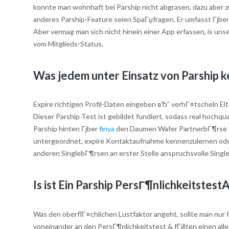
konnte man wohnhaft bei Parship nicht abgrasen, dazu aber
anderes Parship-Feature seien SpaГџfragen. Er umfasst Гјbe
Aber vermag man sich nicht hinein einer App erfassen, is uns
vom Mitglieds-Status.
Was jedem unter Einsatz von Parship k
Expire richtigen Profil-Daten eingeben вЂ” verhГ¤tscheln Elt
Dieser Parship Test ist gebildet fundiert, sodass real hochq
Parship hinten Гјber
finya
den Daumen Wafer PartnerbГ¶rse ha
untergeordnet, expire Kontaktaufnahme kennenzulernen oder 
anderen SinglebГ¶rsen an erster Stelle anspruchsvolle Singl
Is ist Ein Parship PersГ¶nlichkeitstes
Was den oberflГ¤chlichen Lustfaktor angeht, sollte man nur 
voneinander an den PersГ¶nlichkeitstest & fГјllten einen all