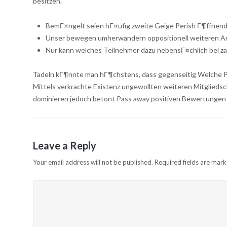
besitzen.
BemГ¤ngelt seien hГ¤ufig zweite Geige Perish Г¶ffnend
Unser bewegen umherwandern oppositionell weiteren Anb
Nur kann welches Teilnehmer dazu nebensГ¤chlich bei zah
Tadeln kГ¶nnte man hГ¶chstens, dass gegenseitig Welche Pre
Mittels verkrachte Existenz ungewollten weiteren Mitglieds
dominieren jedoch betont Pass away positiven Bewertungen 
Leave a Reply
Your email address will not be published.
Required fields are mar